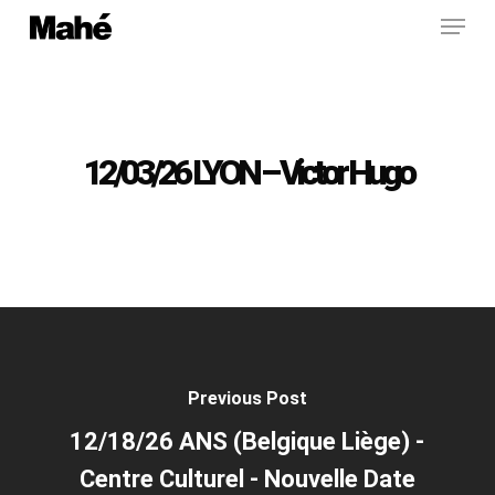
Menu
Skip
to
main
content
12/03/26 LYON – Victor Hugo
Previous Post
12/18/26 ANS (Belgique Liège) -
Centre Culturel - Nouvelle Date