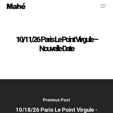
Menu
Skip
to
main
content
10/11/26 Paris Le Point Virgule –
Nouvelle Date
Previous Post
10/18/26 Paris Le Point Virgule -