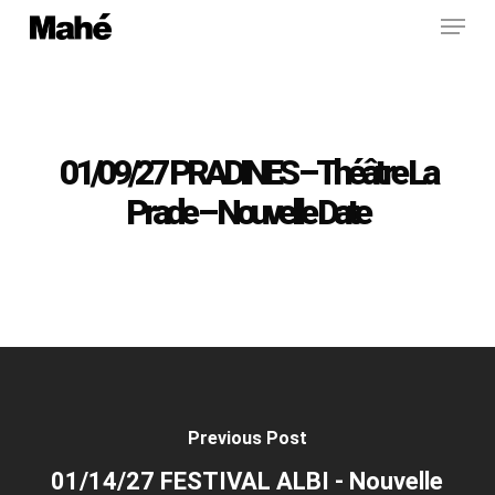
Menu
Skip
to
main
content
01/09/27 PRADINES – Théâtre La
Prade – Nouvelle Date
Previous Post
01/14/27 FESTIVAL ALBI - Nouvelle